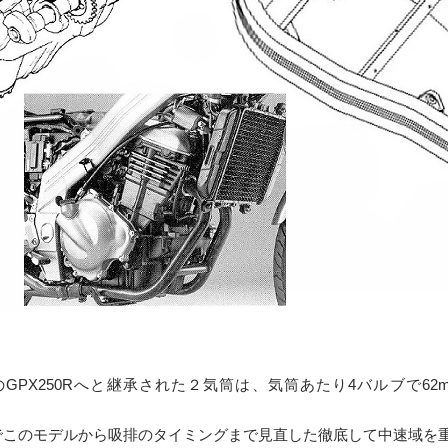
87年のGPX250Rへと継承された２気筒は、気筒あたり4バルブで62
/10,000rpmでこのモデルから吸排のタイミングまで見直した徹底して中速