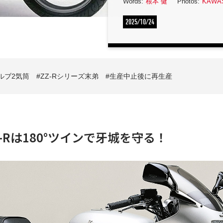
Words:
根本 健
Photos:
KAWA
2025/10/24
ルブ2気筒
ZZ-Rシリーズ末弟
生産中止後に再生産
Z-Rは180°ツインで牙城を守る！