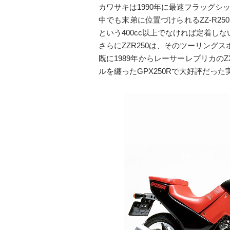
カワサキは1990年に最速フラッグシップ
中でも末弟に位置づけられるZZ-R2
という400cc以上でなければ定着し
さらにZZR250は、そのツーリング
既に1989年からレーサーレプリカの
ルを纏ったGPX250Rで大好評だっ