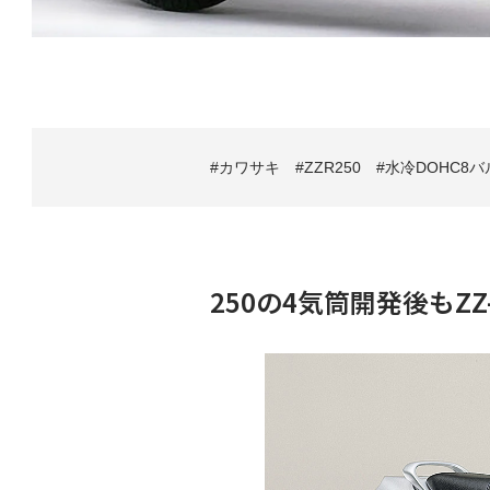
カワサキ
ZZR250
水冷DOHC8バ
250の4気筒開発後もZ