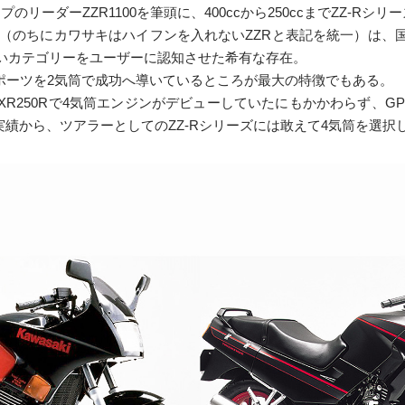
のリーダーZZR1100を筆頭に、400ccから250ccまでZZ-R
50（のちにカワサキはハイフンを入れないZZRと表記を統一）は、国
ないカテゴリーをユーザーに認知させた希有な存在。
スポーツを2気筒で成功へ導いているところが最大の特徴でもある。
ZXR250Rで4気筒エンジンがデビューしていたにもかかわらず、GP
た実績から、ツアラーとしてのZZ-Rシリーズには敢えて4気筒を選択