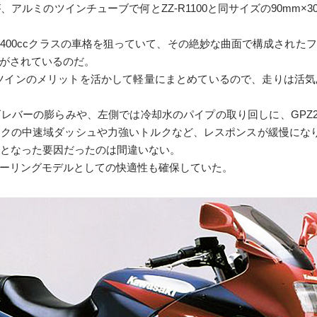
ルミのツインチューブで何とZZ-R1100と同サイズの90mm×3
400ccクラスの車格を狙っていて、その絶妙な曲面で構成された
がされているのだ。
g）とツインのメリットを活かして軽量にまとめているので、走りは
レバーの膨らみや、左側では冷却水のパイプの取り回しに、GPZ2
ランクの中速域ダッシュや力強いトルクなど、レスポンスが緩慢にな
ルとなった要因だったのは間違いない。
ーリングモデルとしての快適性も確保していた。