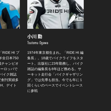
小川 勤
Tsutomu Ogawa
IDE HI プ
1974年東京都生まれ。「RIDE HI 編
年全日本750
集長」。18歳でバイクライフをスタ
戦チャンピオ
ート。出版社に23年勤務し、バイク
年ヨーロッパで
雑誌の編集長を8年ほど務める。サ
バイク雑誌
ーキット走行会「バイクギャザリン
で創刊実績多
グ」では先導も担当。今でも年に１
4H、デイト
回くらいのペースでイベントレース
に参戦