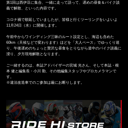
第1回は西伊豆に集合、一緒に走って語って、遅めの昼食＆バイク談
義で解散、といった内容です。
コロナ禍で順延していましたが、皆様と行くツーリングをいよいよ
11月24日（水）に開催します。
午前中からワインディング三昧のルート設定とし、海辺も含めた
60km（天候などで変わります）ほどを「大人ペース」でゆっくり巡
り、午後遅めのちょっと贅沢な昼食をとりながら道中のバイク談義に
浸り、夕方現地解散となります。
ご一緒するのは、本誌アドバイザーの宮城 光さん、そして本誌・根
本 健と編集長・小川 勤、その他編集スタッフやプロカメラマンで
す。
※違法改造車でのご参加は厳にお断りします。