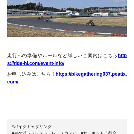
走行への準備やルールなど詳しいご案内はこちら
http
s://ride-hi.com/event-info/
お申し込みはこちら！
https://bikegathering037.peatix.
com/
バイクギャザリング
袖ケ浦フォレスト・レースウェイ
サーキット走行会