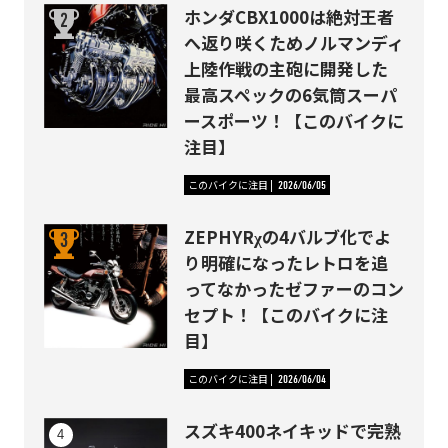
ホンダCBX1000は絶対王者
へ返り咲くためノルマンディ
上陸作戦の主砲に開発した
最高スペックの6気筒スーパ
ースポーツ！【このバイクに
注目】
このバイクに注目
2026/06/05
ZEPHYRχの4バルブ化でよ
り明確になったレトロを追
ってなかったゼファーのコン
セプト！【このバイクに注
目】
このバイクに注目
2026/06/04
スズキ400ネイキッドで完熟