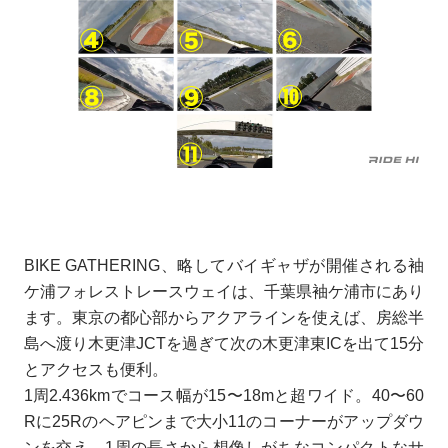
BIKE GATHERING、略してバイギャザが開催される袖
ケ浦フォレストレースウェイは、千葉県袖ケ浦市にあり
ます。東京の都心部からアクアラインを使えば、房総半
島へ渡り木更津JCTを過ぎて次の木更津東ICを出て15分
とアクセスも便利。
1周2.436kmでコース幅が15〜18mと超ワイド。40〜60
Rに25Rのヘアピンまで大小11のコーナーがアップダウ
ンを交え、1周の長さから想像しがちなコンパクトなサ