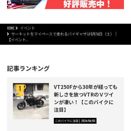
HOME
イベント
サーキットをマイペースで走れるバイギャザは5月16日（土）！
【イベント…
記事ランキング
VT250Fから30年が経っても
新しさを放つVTRのＶツイ
ンが凄い！【このバイクに
注目】
このバイクに注目
2026/06/02