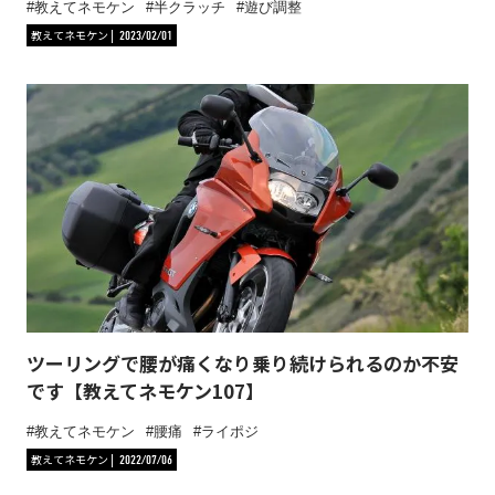
教えてネモケン
半クラッチ
遊び調整
教えてネモケン
2023/02/01
ツーリングで腰が痛くなり乗り続けられるのか不安
です【教えてネモケン107】
教えてネモケン
腰痛
ライポジ
教えてネモケン
2022/07/06