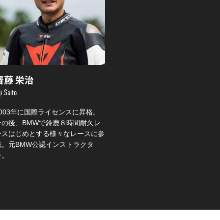
齋藤 栄治
ji Saito
2003年に国際ライセンスに昇格。
その後、BMWで鈴鹿８時間耐久レ
ースはじめとする様々なレースに参
戦。元BMW公認インストラクタ
ー。