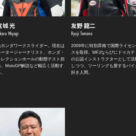
宮城 光
友野 龍二
ikaru Miyagi
Ryuji Tomono
元ホンダワークスライダー。現在は
2009年に特別昇格で国際ライセン
モータージャーナリスト、ホンダ・
スを取得。MFJならびにドゥカテ
コレクションホールの動態テスト担
の公認インストラクターとして活
当、MotoGP解説など幅広く活動す
しつつ、ツーリングも愛するバイ
る。
好き人間。