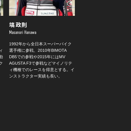
塙 政則
Masanori Hanawa
1992年から全日本スーパーバイク
ィ
選手権に参戦、2010年BIMOTA
動
DB5での参戦や2015年にはMV
ク
AGUSTA F3で参戦などマイノリテ
ィ機種でのレースを得意とする。イ
ンストラクター実績も長い。