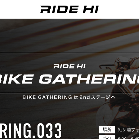
RING.033
場所
袖ケ浦フ
受付
8:00～8:4