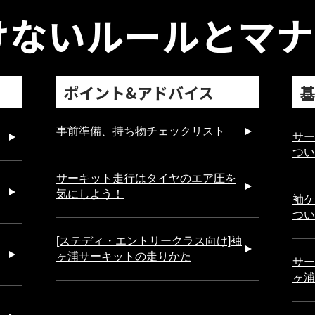
けない
ルールとマナ
ポイント&アドバイス
基
事前準備、持ち物チェックリスト
サー
つい
サーキット走行はタイヤのエア圧を
気にしよう！
袖ケ
つい
[ステディ・エントリークラス向け]袖
ヶ浦サーキットの走りかた
サー
ヶ浦