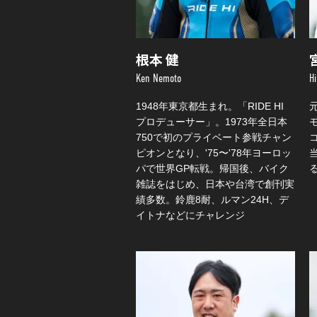
根本 健
Ken Nemoto
H
1948年東京都生まれ。「RIDE HI
プロデューサー」。1973年全日本
750で初のプライベート参戦チャン
ピオンとなり、'75〜'78年ヨーロッ
パで世界GP転戦。帰国後、バイク
雑誌をはじめ、日本や台湾で創刊実
績多数。鈴鹿8耐、ルマン24H、デ
イトナなどにチャレンジ