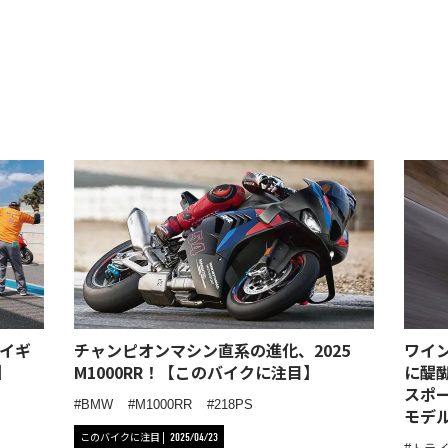
イギ
チャンピオンマシン直系の進化、2025
ワイ
】
M1000RR！【このバイクに注目】
に醍
スポーツ
BMW
M1000RR
218PS
モデ
このバイクに注目
2025/04/23