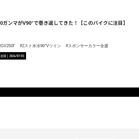
50ガンマがV90°で巻き返してきた！【このバイクに注目】
RGV250Γ
2スト水冷90°Vツイン
スポンサーカラー全盛
注目
2024/07/03