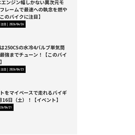
2Rはエンジン幅しかない異次元モ
フレームで最速への執念を燃や
このバイクに注目】
に注目
2026/04/26
は250CSの水冷4バルブ単気筒
最強までチューン！【このバイ
】
に注目
2026/04/23
トをマイペースで走れるバイギ
月16日（土）！【イベント】
026/04/21