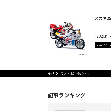
スズキ2
SUZUKI 
このバイクに
HOME
#2スト水冷90°Vツイン
記事ランキング