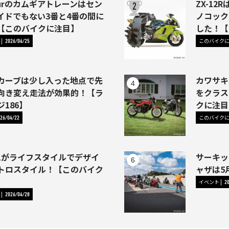
Fourのカムギアトレーンはセン
ZX-1
イドでもない3番と4番の間に
ノコック
【このバイクに注目】
した！【
このバイク
2026/04/25
カーブは少し入った地点で先
カワサキ
向き変え走法が効果的！【ラ
をクラス
186】
クに注目
このバイク
26/04/22
-1がライフスタイルでデザイ
サーキッ
トロスタイル！【このバイク
ャザは5
イベント
2
2026/04/28