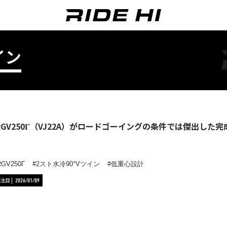
イン
RGV250Γ（VJ22A）がロードゴーイングの条件では傑出し
RGV250Γ
2スト水冷90°Vツイン
低重心設計
注目
2026/01/09