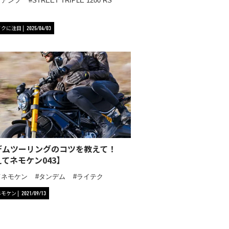
イアンフ
STREET TRIPLE 1200 RS
イクに注目
2025/04/03
デムツーリングのコツを教えて！
てネモケン043】
てネモケン
タンデム
ライテク
ネモケン
2021/09/13