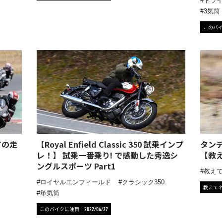
トラ
3気筒
このバ
ての走
【Royal Enfield Classic 350 試乗インプ
タン
レ！】 試乗一番乗り! で感動した秀逸シ
【教え
ングルスポーツ Part1
教え
ロイヤルエンフィールド
クラシック350
教えて
単気筒
このバイクに注目
2022/04/27