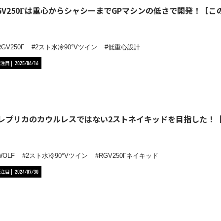
GV250Γは重心からシャシーまでGPマシンの低さで開発！【
RGV250Γ
2スト水冷90°Vツイン
低重心設計
注目
2025/06/16
はレプリカのカウルレスではない2ストネイキッドを目指した！
WOLF
2スト水冷90°Vツイン
RGV250Γネイキッド
注目
2024/07/30