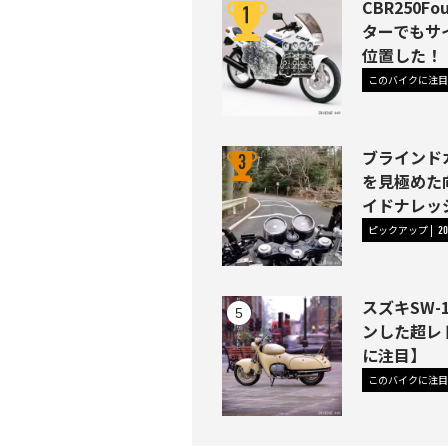
CBR250
ターでもサ
位置した！
このバイクに注目
ブラインド
を見極めた
イドナレッジ
ピックアップ
20
スズキSW
ンした超レ
に注目】
このバイクに注目