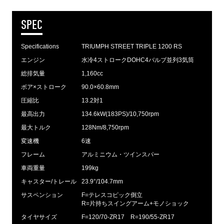
SPEC
Specifications
TRIUMPH STREET TRIPLE 1200 RS
エンジン
水冷4ストロークDOHC4バルブ並列3気筒
総排気量
1,160cc
ボア×ストローク
90.0×60.8mm
圧縮比
13.2対1
最高出力
134.6kW(183PS)/10,750rpm
最大トルク
128Nm/8,750rpm
変速機
6速
フレーム
アルミニウム・ツインスパー
車両重量
199kg
キャスター/トレール
23.9°/104.7mm
サスペンション
F=テレスコピック倒立
R=片持ちスイングアーム+モノショック
タイヤサイズ
F=120/70-ZR17 R=190/55-ZR17