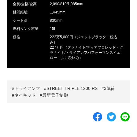
全長/全幅/全高
2,090/810/1,085mm
軸間距離
1,445mm
シート高
830mm
燃料タンク容量
15L
価格
222万5,000円（ジェットブラック・税込
み）
227万円（グラナイト/ディアブロレッド・グ
ラナイト/トライアンフパフォーマンスイエ
ロー・共に税込み）
トライアンフ
STREET TRIPLE 1200 RS
3気筒
ネイキッド
最新電子制御