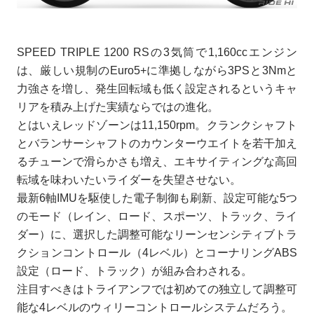
SPEED TRIPLE 1200 RSの3気筒で1,160ccエンジン
は、厳しい規制のEuro5+に準拠しながら3PSと3Nmと
力強さを増し、発生回転域も低く設定されるというキャ
リアを積み上げた実績ならではの進化。
とはいえレッドゾーンは11,150rpm。クランクシャフト
とバランサーシャフトのカウンターウエイトを若干加え
るチューンで滑らかさも増え、エキサイティングな高回
転域を味わいたいライダーを失望させない。
最新6軸IMUを駆使した電子制御も刷新、設定可能な5つ
のモード（レイン、ロード、スポーツ、トラック、ライ
ダー）に、選択した調整可能なリーンセンシティブトラ
クションコントロール（4レベル）とコーナリングABS
設定（ロード、トラック）が組み合わされる。
注目すべきはトライアンフでは初めての独立して調整可
能な4レベルのウィリーコントロールシステムだろう。