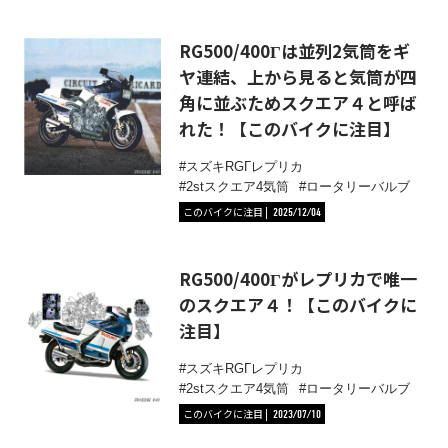
RG500/400Γは並列2気筒をギ
ヤ連結、上から見ると気筒が四
角に並ぶためスクエア４と呼ば
れた！【このバイクに注目】
スズキRGΓレプリカ
2stスクエア4気筒
ロータリーバルブ
このバイクに注目
2025/12/04
RG500/400Γがレプリカで唯一
のスクエア４！【このバイクに
注目】
スズキRGΓレプリカ
2stスクエア4気筒
ロータリーバルブ
このバイクに注目
2023/07/10