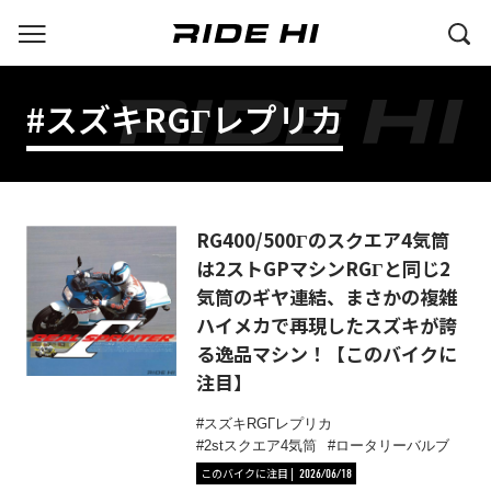
#スズキRGΓレプリカ
RG400/500Γのスクエア4気筒
は2ストGPマシンRGΓと同じ2
気筒のギヤ連結、まさかの複雑
ハイメカで再現したスズキが誇
る逸品マシン！【このバイクに
注目】
スズキRGΓレプリカ
2stスクエア4気筒
ロータリーバルブ
このバイクに注目
2026/06/18