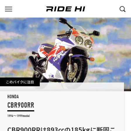
このバイクに注目
HONDA
CBR900RR
1994～1999model
CBR900RRは893ccの185kgに断固こ