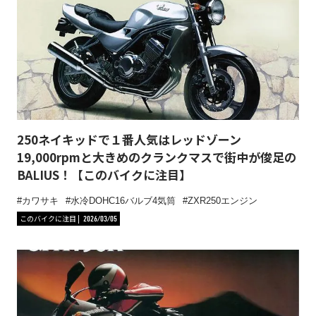
250ネイキッドで１番人気はレッドゾーン
19,000rpmと大きめのクランクマスで街中が俊足の
BALIUS！【このバイクに注目】
カワサキ
水冷DOHC16バルブ4気筒
ZXR250エンジン
このバイクに注目
2026/03/05