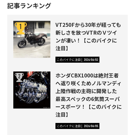
記事ランキング
VT250Fから30年が経っても
新しさを放つVTRのＶツイ
ンが凄い！【このバイクに
注目】
このバイクに注目
2026/06/02
ホンダCBX1000は絶対王者
へ返り咲くためノルマンディ
上陸作戦の主砲に開発した
最高スペックの6気筒スーパ
ースポーツ！【このバイクに
注目】
このバイクに注目
2026/06/05