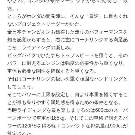
やされ、ホンダの海外マーケットからの期待も「最
速」。
ところがホンダの開発陣に、そんな「最速」に目もくれ
ないプロジェクトリーダーがいた。
全日本チャンピオンも獲得した走りのパフォーマンスを
知る感覚からすると、右に左にコーナリングする満足感
こそ、ライディングの楽しみ。
ビッグバイクでひたすらトップスピードを狙うと、その
パワーに耐えるエンジンは強度の必要性から重くなり、
車体も必要な剛性を確保すると重くなる。
それはコーナリングの扱いを重く頑固なハンドリングと
してしまう。
そこでパワーに上限を設定し、何より車重を軽くするこ
とが最も乗りやすく満足感を得るための条件となる。
当時ライディングを最も楽しませるのは600ccのスーパ
ースポーツで車重が185kg、そしてこの車格で狙えるパ
ワーの120PSを得る軽くコンパクトな排気量は900ccが
算定された。