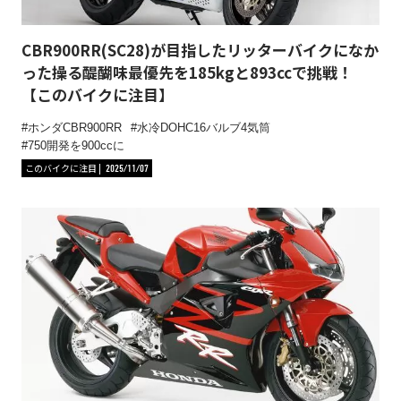
CBR900RR(SC28)が目指したリッターバイクになか
った操る醍醐味最優先を185kgと893ccで挑戦！
【このバイクに注目】
ホンダCBR900RR
水冷DOHC16バルブ4気筒
750開発を900ccに
このバイクに注目
2025/11/07