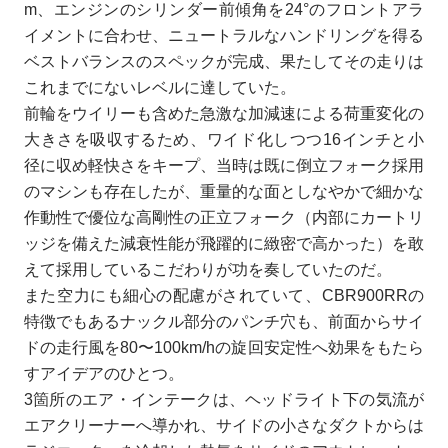
m、エンジンのシリンダー前傾角を24°のフロントアラ
イメントに合わせ、ニュートラルなハンドリングを得る
ベストバランスのスペックが完成、果たしてその走りは
これまでにないレベルに達していた。
前輪をウイリーも含めた急激な加減速による荷重変化の
大きさを吸収するため、ワイド化しつつ16インチと小
径に収め軽快さをキープ、当時は既に倒立フォーク採用
のマシンも存在したが、重量的な面としなやかで細かな
作動性で優位な高剛性の正立フォーク（内部にカートリ
ッジを備えた減衰性能が飛躍的に緻密で高かった）を敢
えて採用しているこだわりが功を奏していたのだ。
また空力にも細心の配慮がされていて、CBR900RRの
特徴でもあるナックル部分のパンチ穴も、前面からサイ
ドの走行風を80〜100km/hの旋回安定性へ効果をもたら
すアイデアのひとつ。
3箇所のエア・インテークは、ヘッドライト下の気流が
エアクリーナーへ導かれ、サイドの小さなダクトからは