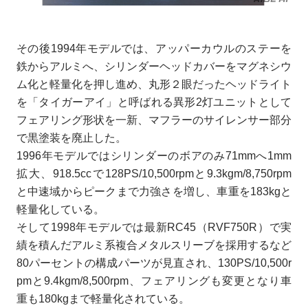
その後1994年モデルでは、アッパーカウルのステーを
鉄からアルミへ、シリンダーヘッドカバーをマグネシウ
ム化と軽量化を押し進め、丸形２眼だったヘッドライト
を「タイガーアイ」と呼ばれる異形2灯ユニットとして
フェアリング形状を一新、マフラーのサイレンサー部分
で黒塗装を廃止した。
1996年モデルではシリンダーのボアのみ71mmへ1mm
拡大、918.5ccで128PS/10,500rpmと9.3kgm/8,750rpm
と中速域からピークまで力強さを増し、車重を183kgと
軽量化している。
そして1998年モデルでは最新RC45（RVF750R）で実
績を積んだアルミ系複合メタルスリーブを採用するなど
80パーセントの構成パーツが見直され、130PS/10,500r
pmと9.4kgm/8,500rpm、フェアリングも変更となり車
重も180kgまで軽量化されている。