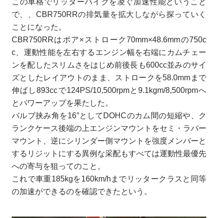
この車格でリッターバイクを凌ぐ加速性能ということ
で、、CBR750RRの排気量を拡大しながら探っていく
ことになった。
CBR750RRはボア×ストローク70mm×48.6mmの750c
c、運動性能を左右するエンジン幅を右端にカムチェー
ンを配したスリムさをはじめ前後長も600cc並みのサイ
ズとしたレイアウトのまま、ストロークを58.0mmまで
伸ばし893ccで124PS/10,500rpmと9.1kgm/8,500rpmへ
とパワーアップを果たした。
バルブ挟み角を16°としてDOHCのカム間の短縮や、ク
ランクケース後端の上エンジンマウントをセミ・ラバー
マウント、逆にシリンダー側マウントを強度メンバーと
するリジットにする異例な采配もすべては運動性最優先
への寄与を狙ってのこと。
これで車重185kgを160km/hまでリッタークラスと同等
の加速ができるのを確認できたという。