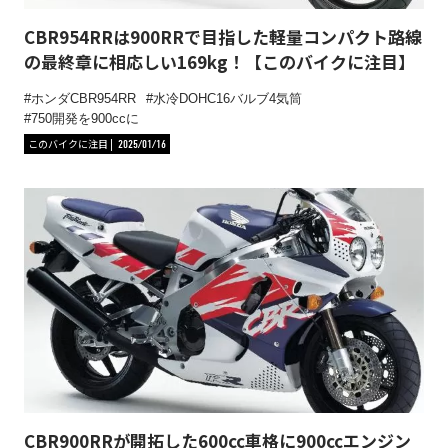
CBR954RRは900RRで目指した軽量コンパクト路線
の最終章に相応しい169kg！【このバイクに注目】
ホンダCBR954RR
水冷DOHC16バルブ4気筒
750開発を900ccに
このバイクに注目
2025/01/16
CBR900RRが開拓した600cc車格に900ccエンジン