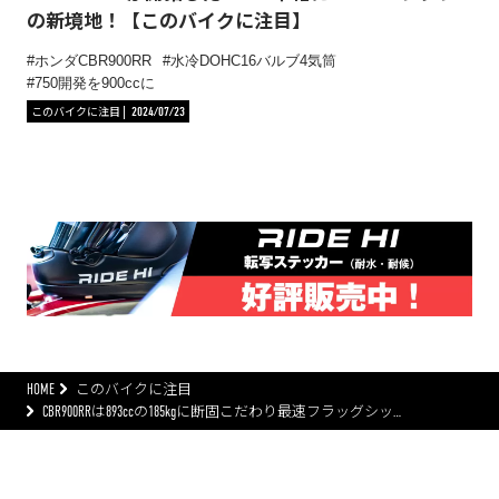
の新境地！【このバイクに注目】
ホンダCBR900RR
水冷DOHC16バルブ4気筒
750開発を900ccに
このバイクに注目
2024/07/23
HOME
このバイクに注目
CBR900RRは893ccの185kgに断固こだわり最速フラッグシッ…