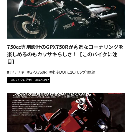
750cc専用設計のGPX750Rが秀逸なコーナリングを
楽しめるのもカワサキらしさ！【このバイクに注
目】
カワサキ
GPX750R
水冷DOHC16バルブ4気筒
このバイクに注目
2026/03/02