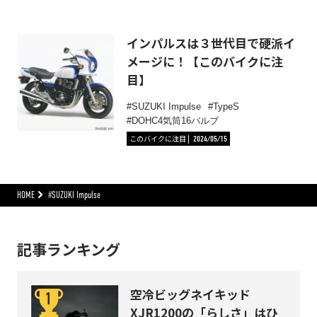
インパルスは３世代目で硬派イ
メージに！【このバイクに注
目】
SUZUKI Impulse
TypeS
DOHC4気筒16バルブ
このバイクに注目
2024/05/15
HOME
#SUZUKI Impulse
記事ランキング
空冷ビッグネイキッド
XJR1200の「らしさ」はひ