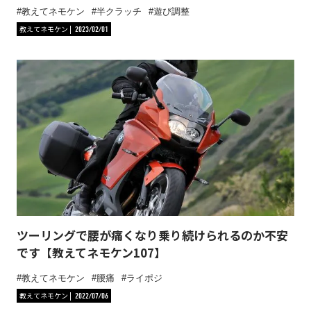
教えてネモケン
半クラッチ
遊び調整
教えてネモケン
2023/02/01
ツーリングで腰が痛くなり乗り続けられるのか不安
です【教えてネモケン107】
教えてネモケン
腰痛
ライポジ
教えてネモケン
2022/07/06