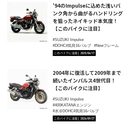
'94のImpulseに込めた浅いバ
ンク角から曲がるハンドリング
を狙ったネイキッド本気度！
【このバイクに注目】
SUZUKI Impulse
DOHC4気筒16バルブ
Newフレーム
このバイクに注目
2025/04/17
2004年に復活して2009年まで
続いたインパルス4世代目！
【このバイクに注目】
SUZUKI Impulse
400KATANAエンジン
水冷DOHC4気筒16バルブ
このバイクに注目
2024/09/27