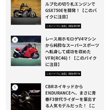
ルブ化の切り札エンジンで
GSX750Eを開発！【このバ
イクに注目】
このバイクに注目
2026/07/09
レース用ホモロゲV4マシン
から純粋なスーパースポーツ
へ転身して成功を収めた
VFR(RC46)！【このバイク
に注目】
このバイクに注目
2026/07/14
CBRネイキッドから
ENDURANCEへ、まさに青
春F3世代ライダーを輩出す
る人気モデルだった！【こ