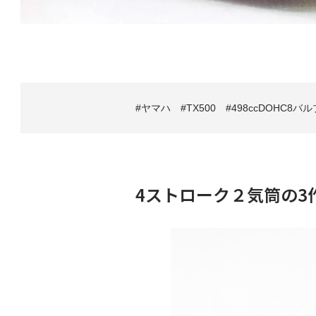
ヤマハ
TX500
498ccDOHC8バ
4ストローク２気筒の