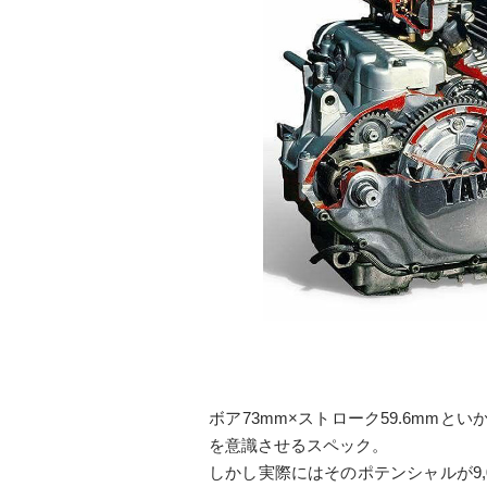
ボア73mm×ストローク59.6mmといかに
を意識させるスペック。
しかし実際にはそのポテンシャルが9,