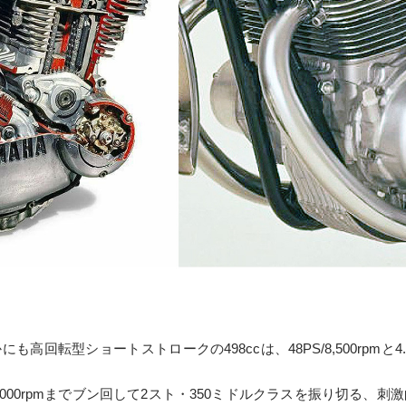
も高回転型ショートストロークの498ccは、48PS/8,500rpmと4.
000rpmまでブン回して2スト・350ミドルクラスを振り切る、