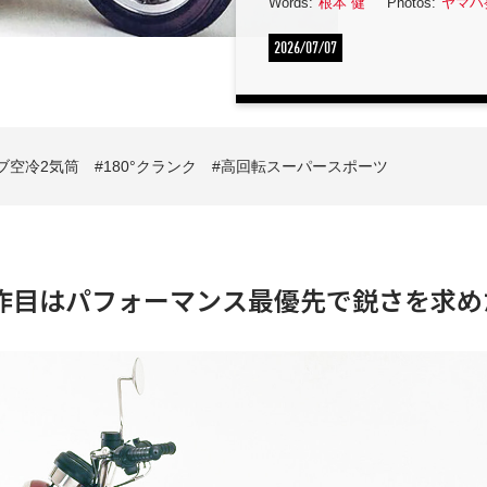
Words:
根本 健
Photos:
ヤマハ
2026/07/07
ルブ空冷2気筒
180°クランク
高回転スーパースポーツ
3作目はパフォーマンス最優先で鋭さを求め