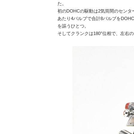
た。
初のDOHCの駆動は2気筒間のセン
あたり4バルブで合計8バルブをDO
を謳うひとつ。
そしてクランクは180°位相で、左