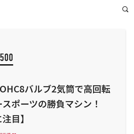
S500
DOHC8バルブ2気筒で高回転
ースポーツの勝負マシン！
に注目】