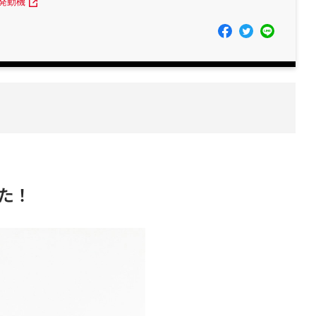
発動機
た！