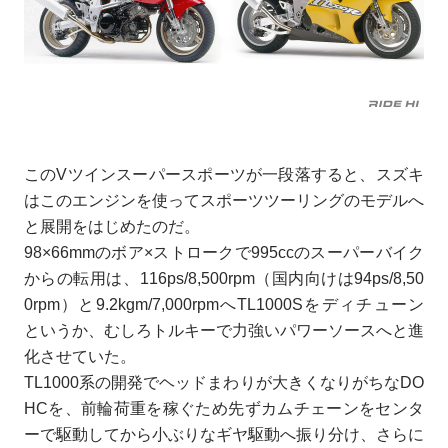
このVツインスーパースポーツが一段落すると、スズキ
はこのエンジンを使ってスポーツツーリングのモデルへ
と展開をはじめたのだ。
98×66mmのボア×ストロークで995ccのスーパーバイク
からの転用は、116ps/8,500rpm（国内向けは94ps/8,50
0rpm）と9.2kgm/7,000rpmへTL1000Sをディチューン
というか、むしろトルキーで力強いパワーソースへと進
化させていた。
TL1000系の開発でヘッドまわりが大きくなりがちなDO
HCを、前輪荷重を稼ぐため先ずカムチェーンをセンタ
ーで駆動してから小ぶりなギヤ駆動へ振り分け、さらに