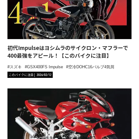
初代Impulseはヨシムラのサイクロン・マフラーで
400最強をアピール！【このバイクに注目】
スズキ
GSX400FS Impulse
空冷DOHC16バルブ4気筒
このバイクに注目
2026/02/12