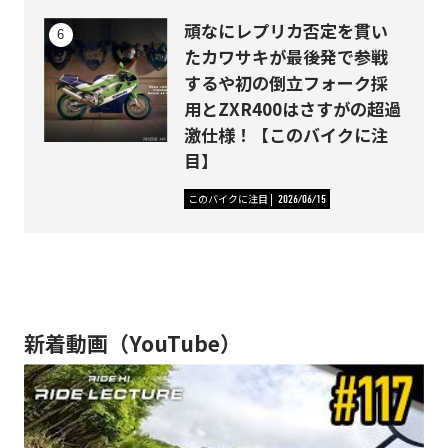
頑なにレプリカ否定を貫い
たカワサキが最後発で参戦
するや初の倒立フォーク採
用とZXR400はさすがの超過
激仕様！【このバイクに注
目】
このバイクに注目
2026/06/15
新着動画（YouTube）