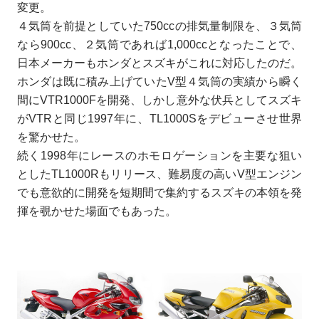
変更。
４気筒を前提としていた750ccの排気量制限を、３気筒
なら900cc、２気筒であれば1,000ccとなったことで、
日本メーカーもホンダとスズキがこれに対応したのだ。
ホンダは既に積み上げていたV型４気筒の実績から瞬く
間にVTR1000Fを開発、しかし意外な伏兵としてスズキ
がVTRと同じ1997年に、TL1000Sをデビューさせ世界
を驚かせた。
続く1998年にレースのホモロゲーションを主要な狙い
としたTL1000Rもリリース、難易度の高いV型エンジン
でも意欲的に開発を短期間で集約するスズキの本領を発
揮を覗かせた場面でもあった。