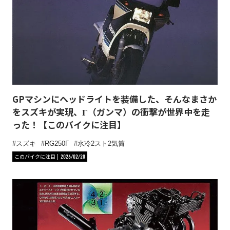
GPマシンにヘッドライトを装備した、そんなまさか
をスズキが実現、Γ（ガンマ）の衝撃が世界中を走
った！【このバイクに注目】
スズキ
RG250Γ
水冷2スト2気筒
このバイクに注目
2026/02/20