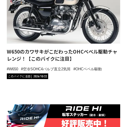
W650のカワサキがこだわったOHCベベル駆動チャ
レンジ！【このバイクに注目】
W650
空冷SOHC4バルブ直立2気筒
OHCベベル駆動
このバイクに注目
2024/10/22