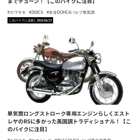
までチューン！【このバイクに注目】
カワサキ
250CS
水冷DOHC4バルブ単気筒
このバイクに注目
2026/04/23
単気筒ロングストローク専用エンジンらしくエスト
レヤのRSに多かった英国調トラディショナル！【こ
のバイクに注目】