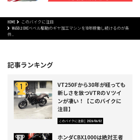
HOME
このバイクに注目
W650はOHCベベル駆動のギヤ加工マシンを10年稼働し続けるのが条
件…
記事ランキング
VT250Fから30年が経っても
新しさを放つVTRのＶツイ
ンが凄い！【このバイクに
注目】
このバイクに注目
2026/06/02
ホンダCBX1000は絶対王者