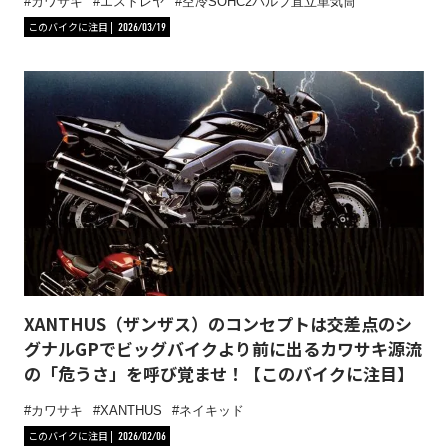
カワサキ
エストレヤ
空冷SOHC2バルブ直立単気筒
このバイクに注目
2026/03/19
XANTHUS（ザンザス）のコンセプトは交差点のシ
グナルGPでビッグバイクより前に出るカワサキ源流
の「危うさ」を呼び覚ませ！【このバイクに注目】
カワサキ
XANTHUS
ネイキッド
このバイクに注目
2026/02/06