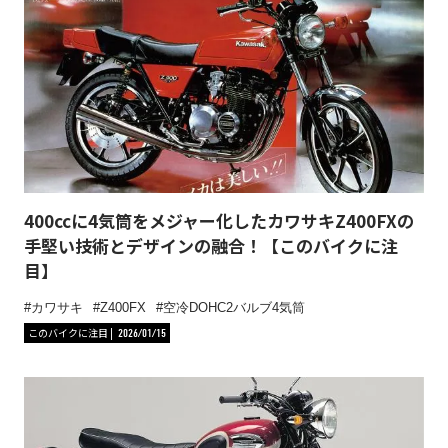
400ccに4気筒をメジャー化したカワサキZ400FXの
手堅い技術とデザインの融合！【このバイクに注
目】
カワサキ
Z400FX
空冷DOHC2バルブ4気筒
このバイクに注目
2026/01/15