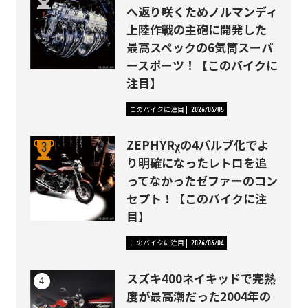
へ返り咲くためノルマンディ
上陸作戦の主砲に開発した
最高スペックの6気筒スーパ
ースポーツ！【このバイクに
注目】
このバイクに注目
2026/06/05
ZEPHYRχの4バルブ化でよ
り明確になったレトロを追
ってなかったゼファーのコン
セプト！【このバイクに注
目】
このバイクに注目
2026/06/04
スズキ400ネイキッドで完熟
度が最高潮だった2004年の