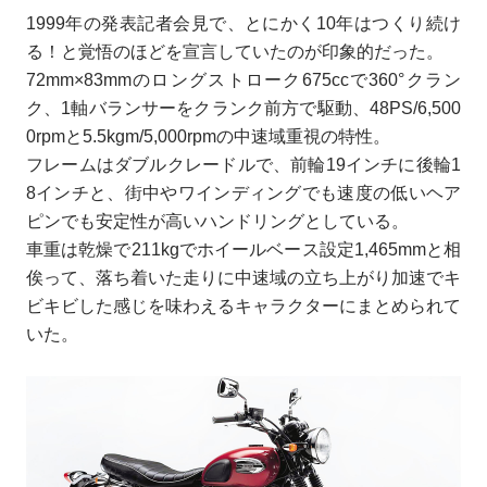
1999年の発表記者会見で、とにかく10年はつくり続け
る！と覚悟のほどを宣言していたのが印象的だった。
72mm×83mmのロングストローク675ccで360°クラン
ク、1軸バランサーをクランク前方で駆動、48PS/6,500
0rpmと5.5kgm/5,000rpmの中速域重視の特性。
フレームはダブルクレードルで、前輪19インチに後輪1
8インチと、街中やワインディングでも速度の低いヘア
ピンでも安定性が高いハンドリングとしている。
車重は乾燥で211kgでホイールベース設定1,465mmと相
俟って、落ち着いた走りに中速域の立ち上がり加速でキ
ビキビした感じを味わえるキャラクターにまとめられて
いた。