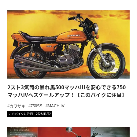
2スト3気筒の暴れ馬500マッハIIIを安心できる750
マッハIVへスケールアップ！【このバイクに注目】
カワサキ
750SS
MACH IV
このバイクに注目
2026/01/22