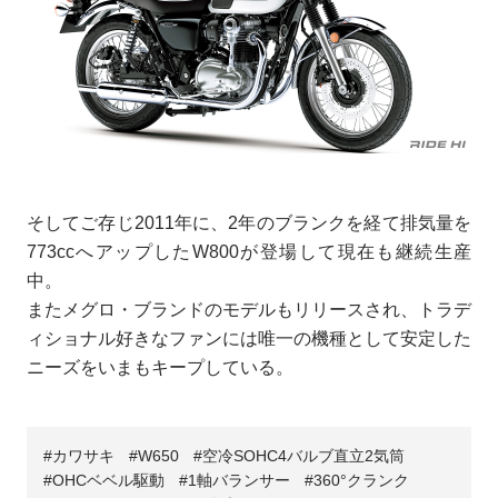
そしてご存じ2011年に、2年のブランクを経て排気量を
773ccへアップしたW800が登場して現在も継続生産
中。
またメグロ・ブランドのモデルもリリースされ、トラデ
ィショナル好きなファンには唯一の機種として安定した
ニーズをいまもキープしている。
カワサキ
W650
空冷SOHC4バルブ直立2気筒
OHCベベル駆動
1軸バランサー
360°クランク