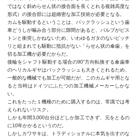
ではなく斜めらせん状の接合面を長くとれる複雑高度な
形式）の接合部には超緻密な加工技術が必要となる。
カムを駆動するということは、バックラッシュという歯
車どうしが噛み合う部分に隙間があると、バルブがピス
トンと衝突しかねないため、いわゆるガタのないピッチ
リと組まれても駆動に抵抗がない「らせん状の傘歯」を
切る加工機が必要だからだ。
後輪をシャフト駆動する場合の90°方向転換する傘歯車
のヘリカルギヤはバックラッシュも大きくとれるため、
一般的な機械でも加工が可能だが、このカムギヤ用とな
ると当時はドイツにふたつの加工機械メーカーしかな
い。
これをたった１機種のために購入するのは、常識では考
えられないリスク。
しかも年間3,000台分ほどしか加工できず、元をとるの
に10年かかるというのだ。
しかしカワサキは、トラディショナルに本気を出すのな