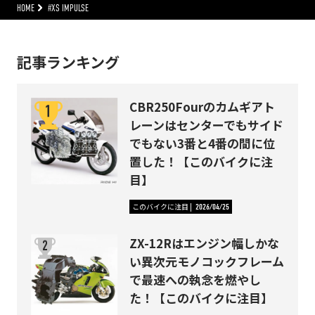
HOME
#XS IMPULSE
記事ランキング
CBR250Fourのカムギアト
レーンはセンターでもサイド
でもない3番と4番の間に位
置した！【このバイクに注
目】
このバイクに注目
2026/04/25
ZX-12Rはエンジン幅しかな
い異次元モノコックフレーム
で最速への執念を燃やし
た！【このバイクに注目】