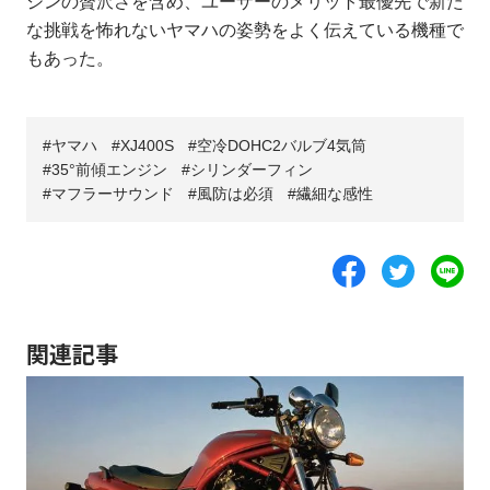
ジンの贅沢さを含め、ユーザーのメリット最優先で新た
な挑戦を怖れないヤマハの姿勢をよく伝えている機種で
もあった。
ヤマハ
XJ400S
空冷DOHC2バルブ4気筒
35°前傾エンジン
シリンダーフィン
マフラーサウンド
風防は必須
繊細な感性
関連記事