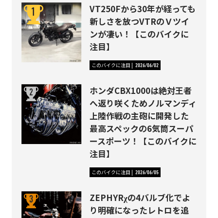
VT250Fから30年が経っても
新しさを放つVTRのＶツイ
ンが凄い！【このバイクに
注目】
このバイクに注目
2026/06/02
ホンダCBX1000は絶対王者
へ返り咲くためノルマンディ
上陸作戦の主砲に開発した
最高スペックの6気筒スーパ
ースポーツ！【このバイクに
注目】
このバイクに注目
2026/06/05
ZEPHYRχの4バルブ化でよ
り明確になったレトロを追