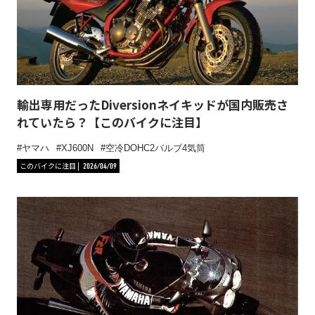
輸出専用だったDiversionネイキッドが国内販売さ
れていたら？【このバイクに注目】
ヤマハ
XJ600N
空冷DOHC2バルブ4気筒
このバイクに注目
2026/04/09