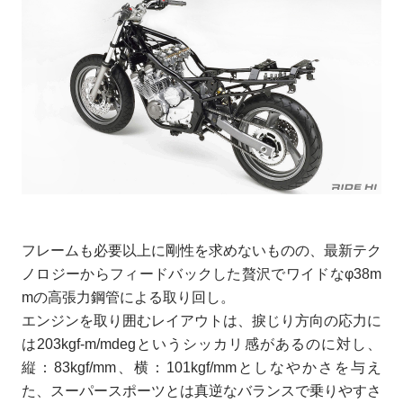
フレームも必要以上に剛性を求めないものの、最新テク
ノロジーからフィードバックした贅沢でワイドなφ38m
mの高張力鋼管による取り回し。
エンジンを取り囲むレイアウトは、捩じり方向の応力に
は203kgf-m/mdegというシッカリ感があるのに対し、
縦：83kgf/mm、横：101kgf/mmとしなやかさを与え
た、スーパースポーツとは真逆なバランスで乗りやすさ