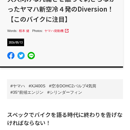
ったヤマハ新空冷４発のDiversion！
【このバイクに注目】
Words:
根本 健
Photos:
ヤマハ発動機
2026/05/13
ヤマハ
XJ400S
空冷DOHC2バルブ4気筒
35°前傾エンジン
シリンダーフィン
スペックでバイクを語る時代に終わりを告げな
ければならない！