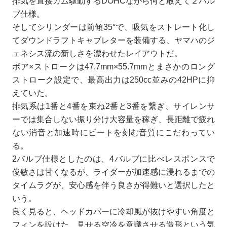
排気を直接カム駆動するDOHCながら何と敢えて２バル
ブ仕様。
そしてシリンダーは前傾35°で、吸気をストレート化し
てダウンドラフトキャブレターを装備する、ヤマハのジ
ェネシス流の新しさを漂わせたレイアウトだ。
ボア×ストロークは47.7mm×55.7mmとまさかのロング
ストローク設定で、最高出力は250cc並みの42HPに抑
えていた。
排気系は1番と4番を束ね2番と3番を繋ぎ、サイレンサ
ーでは集合しない振り分け大容量を稼ぎ、長距離で疲れ
ない消音と加速時にビートを刻む音質にこだわってい
る。
2バルブ仕様としたのは、4バルブに比べレスポンスで
俊敏さは甘くなるが、ライダーが加速感に浸れるまでの
タイムラグが、安心感を伴う良さが得難いと選択したと
いう。
良く見ると、ヘッドカバーに冷却風が抜けやすい角度と
フィンを設けた、見せる空冷を意識させる造形という気