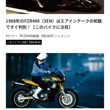
1988年のFZR400（3EN）はエアインテークの蛇腹
ですぐ判別！【このバイクに注目】
ヤマハ
FZR400後継
前傾45°ジェネシス
このバイクに注目
2026/02/01